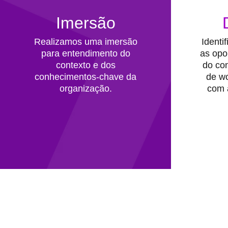
Imersão
Realizamos uma imersão
Identi
para entendimento do
as opo
contexto e dos
do co
conhecimentos-chave da
de wo
organização.
com a