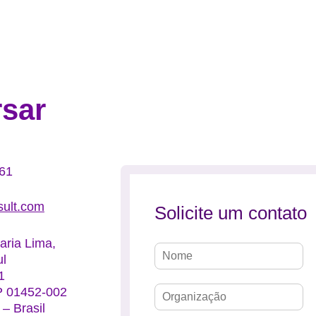
sociedade!
sar
61
ult.com
Solicite um contato
aria Lima,
ul
1
P 01452-002
– Brasil