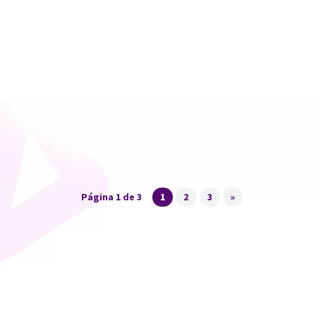
Beto do Valle
Aprender é uma necessidade de pessoas e
organizações, por isso a educação corporativa pode
ser complementada pela gestão do conhecimento
Página 1 de 3
1
2
3
»