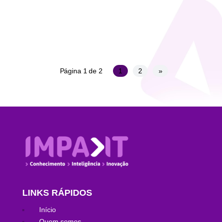
libero, pharetra sit amet egestas ac, feugiat nec
justo. Integer condimentum...
Página 1 de 2
1
2
»
LINKS RÁPIDOS
Início
Quem somos